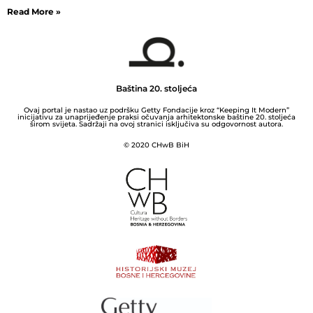
Read More »
Baština 20. stoljeća
Ovaj portal je nastao uz podršku Getty Fondacije kroz “Keeping It Modern”
inicijativu za unaprijeđenje praksi očuvanja arhitektonske baštine 20. stoljeća
širom svijeta. Sadržaji na ovoj stranici isključiva su odgovornost autora.
© 2020 CHwB BiH