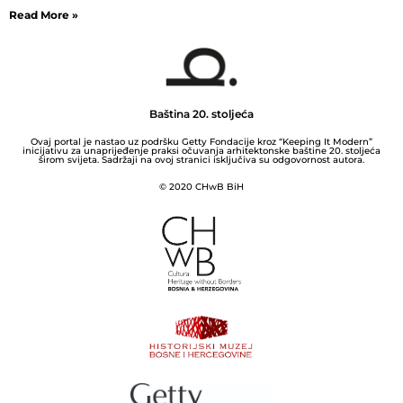
Read More »
Baština 20. stoljeća
Ovaj portal je nastao uz podršku Getty Fondacije kroz “Keeping It Modern”
inicijativu za unaprijeđenje praksi očuvanja arhitektonske baštine 20. stoljeća
širom svijeta. Sadržaji na ovoj stranici isključiva su odgovornost autora.
© 2020 CHwB BiH