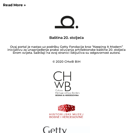
Read More »
Baština 20. stoljeća
Ovaj portal je nastao uz podršku Getty Fondacije kroz “Keeping It Modern”
inicijativu za unaprijeđenje praksi očuvanja arhitektonske baštine 20. stoljeća
širom svijeta. Sadržaji na ovoj stranici isključiva su odgovornost autora.
© 2020 CHwB BiH