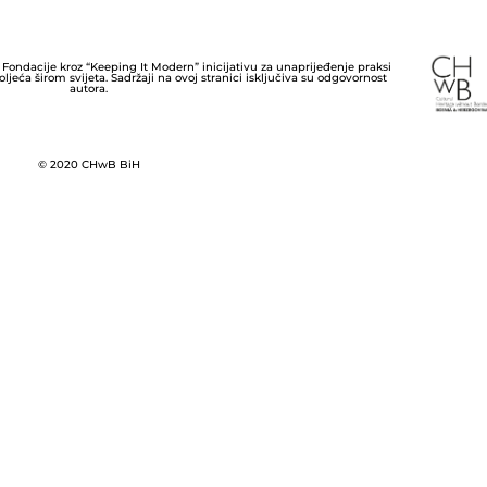
 Fondacije kroz “Keeping It Modern” inicijativu za unaprijeđenje praksi
ljeća širom svijeta. Sadržaji na ovoj stranici isključiva su odgovornost
autora.
© 2020 CHwB BiH