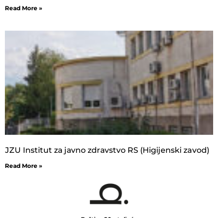
Read More »
ЈZU Institut zа јаvnо zdrаvstvо RS (Higijenski zavod)
Read More »