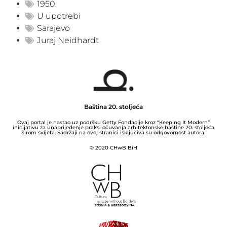
1950
U upotrebi
Sarajevo
Juraj Neidhardt
Baština 20. stoljeća
Ovaj portal je nastao uz podršku Getty Fondacije kroz “Keeping It Modern”
inicijativu za unaprijeđenje praksi očuvanja arhitektonske baštine 20. stoljeća
širom svijeta. Sadržaji na ovoj stranici isključiva su odgovornost autora.
© 2020 CHwB BiH