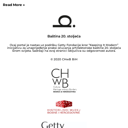
Read More »
Baština 20. stoljeća
Ovaj portal je nastao uz podršku Getty Fondacije kroz “Keeping It Modern”
inicijativu za unaprijeđenje praksi očuvanja arhitektonske baštine 20. stoljeća
širom svijeta. Sadržaji na ovoj stranici isključiva su odgovornost autora.
© 2020 CHwB BiH