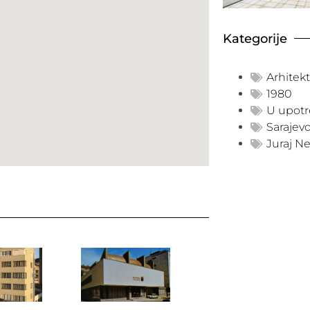
Kategorije
Arhitek
1980
U upotr
Sarajev
Juraj N