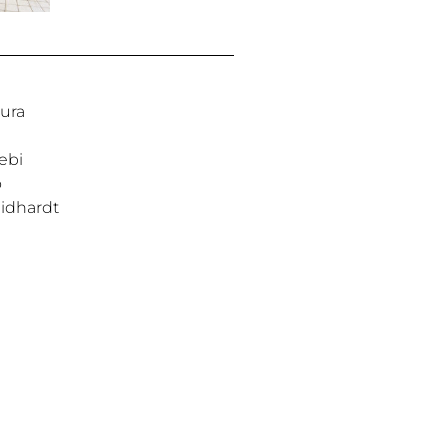
tura
ebi
o
eidhardt